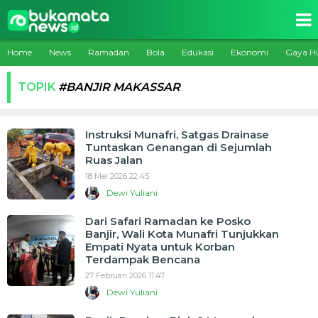
Home
News
Ramadan
Bola
Edukasi
Ekonomi
Gaya H
TOPIK
#BANJIR MAKASSAR
Instruksi Munafri, Satgas Drainase
Tuntaskan Genangan di Sejumlah
Ruas Jalan
18 Mei 2026 22:45
Dewi Yuliani
Dari Safari Ramadan ke Posko
Banjir, Wali Kota Munafri Tunjukkan
Empati Nyata untuk Korban
Terdampak Bencana
27 Februari 2026 11:47
Dewi Yuliani