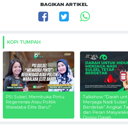
BAGIKAN ARTIKEL
KOPI TUMPAH
PSI Sulsel, Membuka Pintu:
Talkshow “Darah unt
Regenerasi Atau Politik
Menjaga Nadi Sulsel
Waralaba Elite Baru?
Berdetak” Angkat T
dan Peran Masyarak
Donor Darah