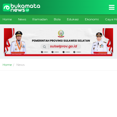
Home
News
Ramadan
Bola
Edukasi
Ekonomi
Gaya H
Home
News