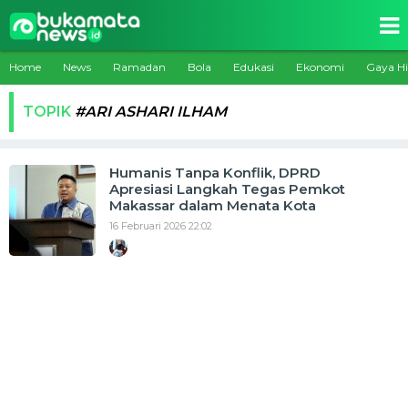
Home
News
Ramadan
Bola
Edukasi
Ekonomi
Gaya H
TOPIK
#ARI ASHARI ILHAM
Humanis Tanpa Konflik, DPRD
Apresiasi Langkah Tegas Pemkot
Makassar dalam Menata Kota
16 Februari 2026 22:02