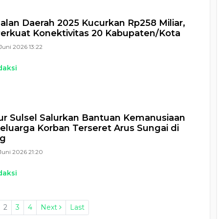
Jalan Daerah 2025 Kucurkan Rp258 Miliar,
Perkuat Konektivitas 20 Kabupaten/Kota
Juni 2026 13:22
daksi
r Sulsel Salurkan Bantuan Kemanusiaan
eluarga Korban Terseret Arus Sungai di
g
Juni 2026 21:20
daksi
2
3
4
Next
Last