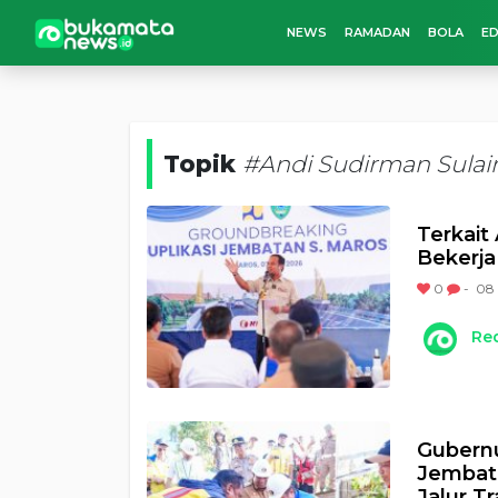
NEWS
RAMADAN
BOLA
ED
Topik
#Andi Sudirman Sula
Terkait
Bekerja
0
-
08 
Re
Gubernu
Jembata
Jalur T