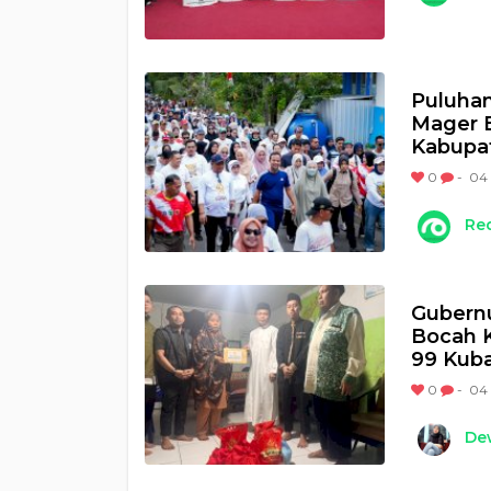
Puluhan
Mager B
Kabupa
0
-
04 
Re
Gubernu
Bocah K
99 Kub
0
-
04 
Dew