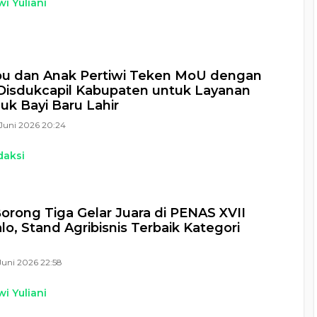
i Yuliani
bu dan Anak Pertiwi Teken MoU dengan
isdukcapil Kabupaten untuk Layanan
k Bayi Baru Lahir
Juni 2026 20:24
daksi
Borong Tiga Gelar Juara di PENAS XVII
lo, Stand Agribisnis Terbaik Kategori
Juni 2026 22:58
i Yuliani