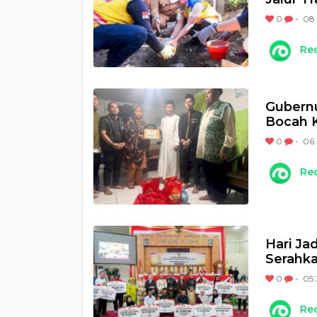
0
-
08 
Re
Gubernu
Bocah K
0
-
06 
Re
Hari Ja
Serahka
0
-
05 
Re