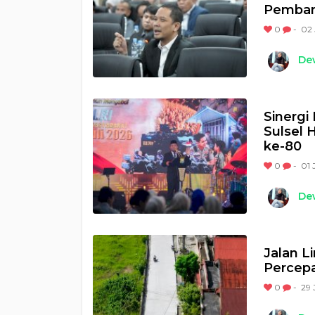
Pemba
0
-
02 
Dew
Sinergi
Sulsel 
ke-80
0
-
01 
Dew
Jalan L
Percepa
0
-
29 