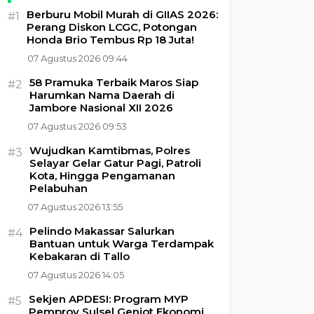
Berburu Mobil Murah di GIIAS 2026:
#1
Perang Diskon LCGC, Potongan
Honda Brio Tembus Rp 18 Juta!
07 Agustus 2026 09:44
58 Pramuka Terbaik Maros Siap
#2
Harumkan Nama Daerah di
Jambore Nasional XII 2026
07 Agustus 2026 09:53
Wujudkan Kamtibmas, Polres
#3
Selayar Gelar Gatur Pagi, Patroli
Kota, Hingga Pengamanan
Pelabuhan
07 Agustus 2026 13:55
Pelindo Makassar Salurkan
#4
Bantuan untuk Warga Terdampak
Kebakaran di Tallo
07 Agustus 2026 14:05
Sekjen APDESI: Program MYP
#5
Pemprov Sulsel Genjot Ekonomi