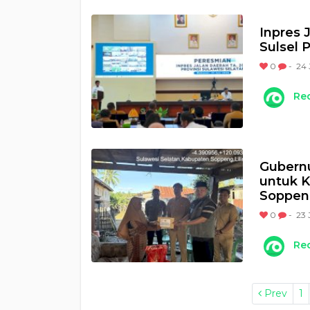
Inpres 
Sulsel 
0
-
24 
Re
Gubernu
untuk K
Soppen
0
-
23 
Re
Prev
1