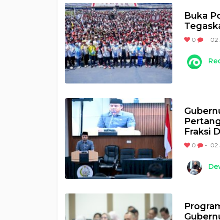
Buka Po
Tegaska
0
-
02 
Re
Gubern
Pertan
Fraksi 
0
-
02 
Dew
Program
Gubernu