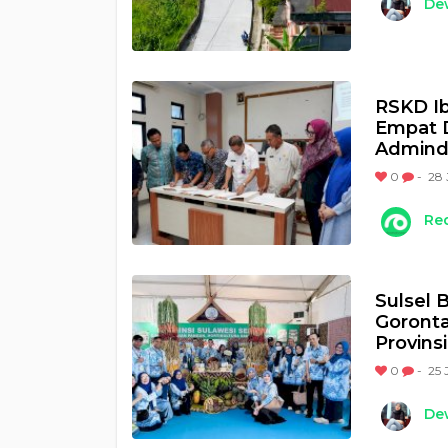
Dew
RSKD I
Empat D
Admindu
0
-
28 
Re
Sulsel 
Goronta
Provinsi
0
-
25 
Dew