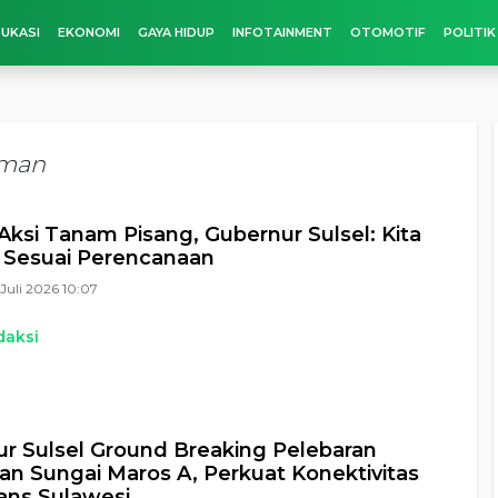
UKASI
EKONOMI
GAYA HIDUP
INFOTAINMENT
OTOMOTIF
POLITIK
iman
 Aksi Tanam Pisang, Gubernur Sulsel: Kita
 Sesuai Perencanaan
Juli 2026 10:07
daksi
r Sulsel Ground Breaking Pelebaran
n Sungai Maros A, Perkuat Konektivitas
rans Sulawesi