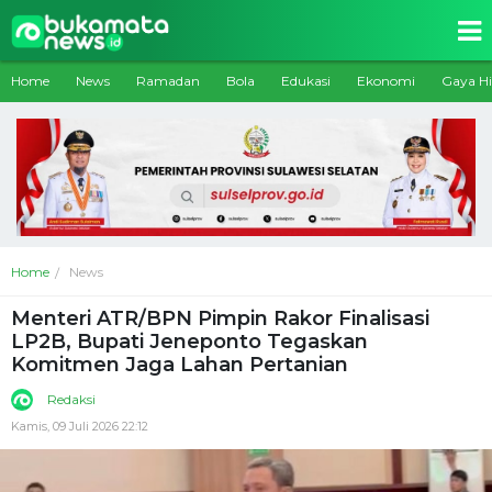
Home
News
Ramadan
Bola
Edukasi
Ekonomi
Gaya H
Home
News
Menteri ATR/BPN Pimpin Rakor Finalisasi
LP2B, Bupati Jeneponto Tegaskan
Komitmen Jaga Lahan Pertanian
Redaksi
Kamis, 09 Juli 2026 22:12