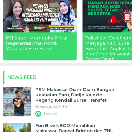
PSI Sulsel, Membuka Pintu:
Talkshow “Darah unt
Regenerasi Atau Politik
Menjaga Nadi Sulsel
Waralaba Elite Baru?
Berdetak” Angkat T
dan Peran Masyarak
Donor Darah
NEWS FEED
PSM Makassar Diam-Diam Bangun
Kekuatan Baru, Darije Kalezic
Pegang Kendali Bursa Transfer
09 Agustus 2026 18:44
Redaksi
Fun Bike NBOD Meriahkan
Makassar, Dansat Brimob dan TNI-