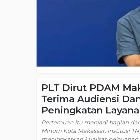
PLT Dirut PDAM Mak
Terima Audiensi Da
Peningkatan Layana
Pertemuan itu menjadi bagian dar
Minum Kota Makassar, institusi T
meningkatkan kualitas pelayanan 