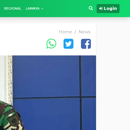
Login
REGIONAL
LAINNYA
Home
/
News