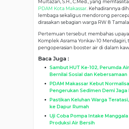
Multazan, S.H., C.Med., yang memfasilit
PDAM Kota Makassar
. Kehadirannya di
lembaga sekaligus mendorong percepat
dirasakan sebagian warga RW 8 Tamala
Pertemuan tersebut membahas upaya p
Komplek Asrama Yonkav-10 Mendagiri, te
pengoperasian booster air di dalam ka
Baca Juga :
Sambut HUT Ke-102, Perumda Air
Bernilai Sosial dan Kebersamaan
PDAM Makassar Kebut Normalisas
Pengerukan Sedimen Demi Jaga 
Pastikan Keluhan Warga Teratasi,
ke Dapur Rumah
Uji Coba Pompa Intake Manggala
Produksi Air Bersih