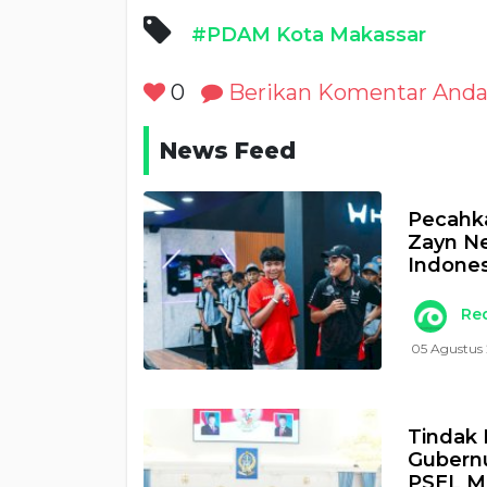
#PDAM Kota Makassar
0
Berikan Komentar And
News Feed
Pecahka
Zayn N
Indones
Re
05 Agustus
Tindak 
Gubernu
PSEL M