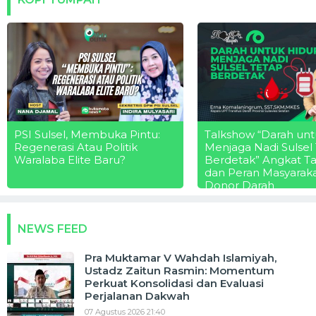
PSI Sulsel, Membuka Pintu:
Talkshow “Darah unt
Regenerasi Atau Politik
Menjaga Nadi Sulsel
Waralaba Elite Baru?
Berdetak” Angkat T
dan Peran Masyarak
Donor Darah
NEWS FEED
Pra Muktamar V Wahdah Islamiyah,
Ustadz Zaitun Rasmin: Momentum
Perkuat Konsolidasi dan Evaluasi
Perjalanan Dakwah
07 Agustus 2026 21:40