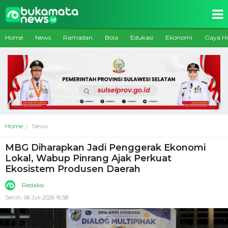
Home
News
Ramadan
Bola
Edukasi
Ekonomi
Gaya H
Home
News
MBG Diharapkan Jadi Penggerak Ekonomi
Lokal, Wabup Pinrang Ajak Perkuat
Ekosistem Produsen Daerah
Redaksi
Senin, 06 Juli 2026 16:58