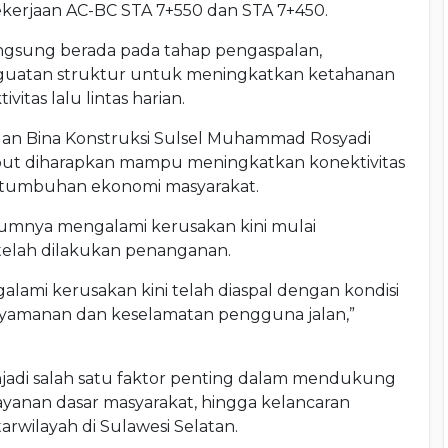
ekerjaan AC-BC STA 7+550 dan STA 7+450.
angsung berada pada tahap pengaspalan,
guatan struktur untuk meningkatkan ketahanan
itas lalu lintas harian.
 dan Bina Konstruksi Sulsel Muhammad Rosyadi
ut diharapkan mampu meningkatkan konektivitas
rtumbuhan ekonomi masyarakat.
lumnya mengalami kerusakan kini mulai
telah dilakukan penanganan.
ami kerusakan kini telah diaspal dengan kondisi
nyamanan dan keselamatan pengguna jalan,”
njadi salah satu faktor penting dalam mendukung
yanan dasar masyarakat, hingga kelancaran
ntarwilayah di Sulawesi Selatan.