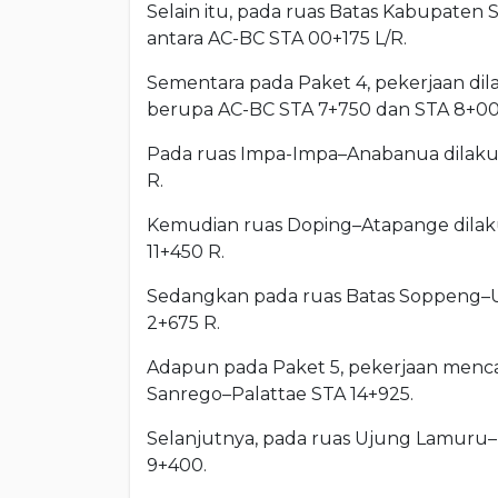
Selain itu, pada ruas Batas Kabupaten 
antara AC-BC STA 00+175 L/R.
Sementara pada Paket 4, pekerjaan di
berupa AC-BC STA 7+750 dan STA 8+00
Pada ruas Impa-Impa–Anabanua dilak
R.
Kemudian ruas Doping–Atapange dila
11+450 R.
Sedangkan pada ruas Batas Soppeng–U
2+675 R.
Adapun pada Paket 5, pekerjaan men
Sanrego–Palattae STA 14+925.
Selanjutnya, pada ruas Ujung Lamuru
9+400.