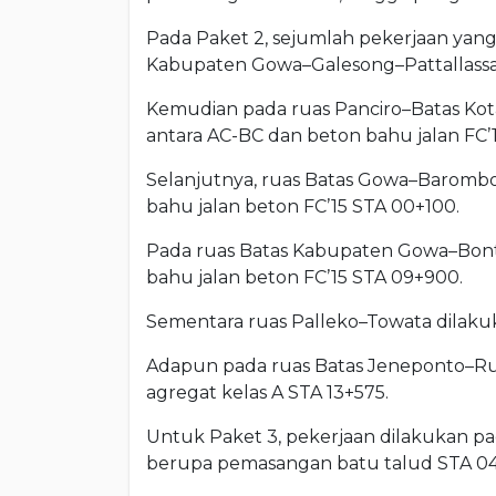
Pada Paket 2, sejumlah pekerjaan yang 
Kabupaten Gowa–Galesong–Pattallassan
Kemudian pada ruas Panciro–Batas Kota
antara AC-BC dan beton bahu jalan FC’
Selanjutnya, ruas Batas Gowa–Baromb
bahu jalan beton FC’15 STA 00+100.
Pada ruas Batas Kabupaten Gowa–Bonto
bahu jalan beton FC’15 STA 09+900.
Sementara ruas Palleko–Towata dilakuk
Adapun pada ruas Batas Jeneponto–Rum
agregat kelas A STA 13+575.
Untuk Paket 3, pekerjaan dilakukan p
berupa pemasangan batu talud STA 04