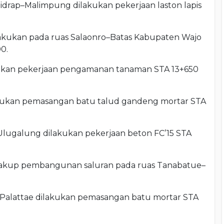
Sidrap–Malimpung dilakukan pekerjaan laston lapis
lakukan pada ruas Salaonro–Batas Kabupaten Wajo
0.
ukan pekerjaan pengamanan tanaman STA 13+650
kukan pemasangan batu talud gandeng mortar STA
lugalung dilakukan pekerjaan beton FC’15 STA
cakup pembangunan saluran pada ruas Tanabatue–
–Palattae dilakukan pemasangan batu mortar STA