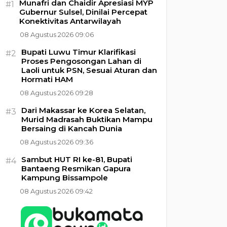
Munafri dan Chaidir Apresiasi MYP
#1
Gubernur Sulsel, Dinilai Percepat
Konektivitas Antarwilayah
08 Agustus 2026 09:06
Bupati Luwu Timur Klarifikasi
#2
Proses Pengosongan Lahan di
Laoli untuk PSN, Sesuai Aturan dan
Hormati HAM
08 Agustus 2026 09:28
Dari Makassar ke Korea Selatan,
#3
Murid Madrasah Buktikan Mampu
Bersaing di Kancah Dunia
08 Agustus 2026 09:36
Sambut HUT RI ke-81, Bupati
#4
Bantaeng Resmikan Gapura
Kampung Bissampole
08 Agustus 2026 09:42