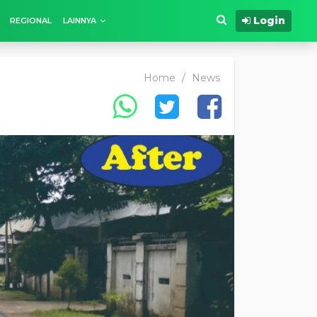
Login
REGIONAL
LAINNYA
Home
/
News