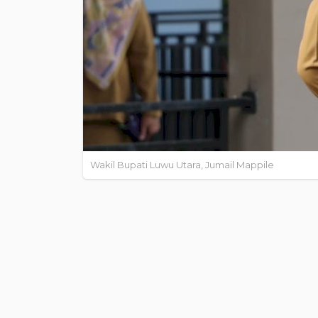
Wakil Bupati Luwu Utara, Jumail Mappile