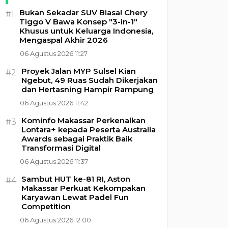
Bukan Sekadar SUV Biasa! Chery
#1
Tiggo V Bawa Konsep "3-in-1"
Khusus untuk Keluarga Indonesia,
Mengaspal Akhir 2026
06 Agustus 2026 11:27
Proyek Jalan MYP Sulsel Kian
#2
Ngebut, 49 Ruas Sudah Dikerjakan
dan Hertasning Hampir Rampung
06 Agustus 2026 11:42
Kominfo Makassar Perkenalkan
#3
Lontara+ kepada Peserta Australia
Awards sebagai Praktik Baik
Transformasi Digital
06 Agustus 2026 11:37
Sambut HUT ke-81 RI, Aston
#4
Makassar Perkuat Kekompakan
Karyawan Lewat Padel Fun
Competition
06 Agustus 2026 12:00