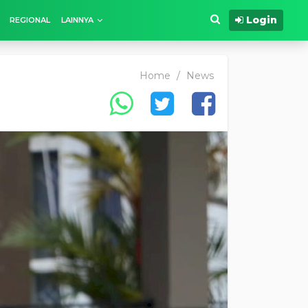
Login
REGIONAL
LAINNYA
Home
/
News