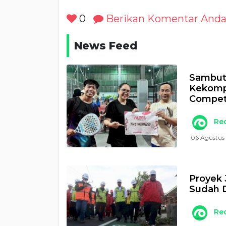
0
Berikan Komentar And
News Feed
Sambut 
Kekomp
Compet
Re
06 Agustus
Proyek 
Sudah 
Re