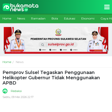
Home
News
Ramadan
Bola
Edukasi
Ekonomi
Gaya H
Home
News
Pemprov Sulsel Tegaskan Penggunaan
Helikopter Gubernur Tidak Menggunakan
APBD
Redaksi
Sabtu, 09 Mei 2026 22:17