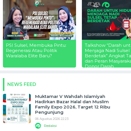
PSI Sulsel, Membuka Pintu:
Talkshow “Darah unt
Regenerasi Atau Politik
Menjaga Nadi Sulsel
Waralaba Elite Baru?
Berdetak” Angkat T
dan Peran Masyarak
Donor Darah
NEWS FEED
Muktamar V Wahdah Islamiyah
Hadirkan Bazar Halal dan Muslim
Family Expo 2026, Target 12 Ribu
Pengunjung
06 Agustus 2026 22:23
Redaksi