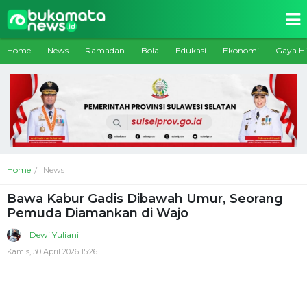
Home
News
Ramadan
Bola
Edukasi
Ekonomi
Gaya H
Home
News
Bawa Kabur Gadis Dibawah Umur, Seorang
Pemuda Diamankan di Wajo
Dewi Yuliani
Kamis, 30 April 2026 15:26