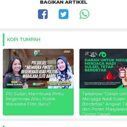
BAGIKAN ARTIKEL
KOPI TUMPAH
PSI Sulsel, Membuka Pintu:
Talkshow “Darah unt
Regenerasi Atau Politik
Menjaga Nadi Sulsel
Waralaba Elite Baru?
Berdetak” Angkat T
dan Peran Masyarak
Donor Darah