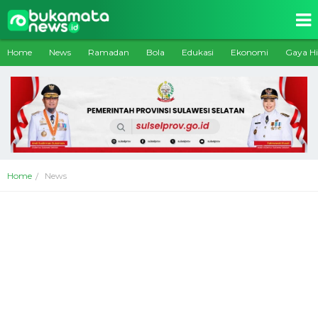
Home
News
Ramadan
Bola
Edukasi
Ekonomi
Gaya H
Home
News