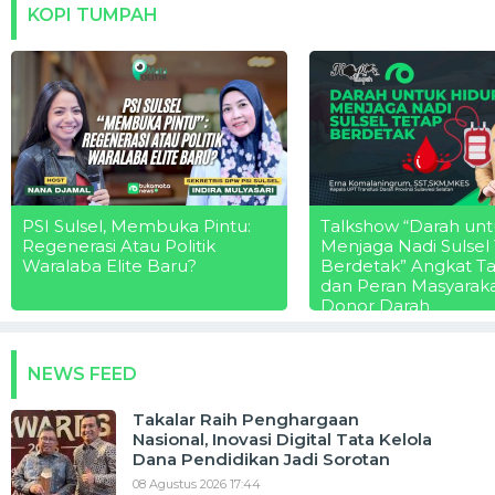
KOPI TUMPAH
PSI Sulsel, Membuka Pintu:
Talkshow “Darah unt
Regenerasi Atau Politik
Menjaga Nadi Sulsel
Waralaba Elite Baru?
Berdetak” Angkat T
dan Peran Masyarak
Donor Darah
NEWS FEED
Takalar Raih Penghargaan
Nasional, Inovasi Digital Tata Kelola
Dana Pendidikan Jadi Sorotan
08 Agustus 2026 17:44