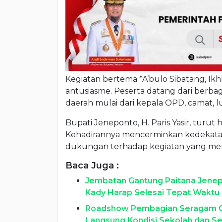
Kegiatan bertema *A’bulo Sibatang, Ik
antusiasme. Peserta datang dari berb
daerah mulai dari kepala OPD, camat, 
Bupati Jeneponto, H. Paris Yasir, turut
Kehadirannya mencerminkan kedekatan
dukungan terhadap kegiatan yang me
Baca Juga :
Jembatan Gantung Paitana Jenepo
Kady Harap Selesai Tepat Waktu
Roadshow Pembagian Seragam Gra
Langsung Kondisi Sekolah dan Se