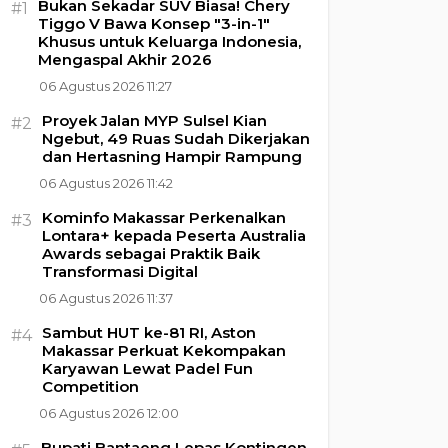
Bukan Sekadar SUV Biasa! Chery
#1
Tiggo V Bawa Konsep "3-in-1"
Khusus untuk Keluarga Indonesia,
Mengaspal Akhir 2026
06 Agustus 2026 11:27
Proyek Jalan MYP Sulsel Kian
#2
Ngebut, 49 Ruas Sudah Dikerjakan
dan Hertasning Hampir Rampung
06 Agustus 2026 11:42
Kominfo Makassar Perkenalkan
#3
Lontara+ kepada Peserta Australia
Awards sebagai Praktik Baik
Transformasi Digital
06 Agustus 2026 11:37
Sambut HUT ke-81 RI, Aston
#4
Makassar Perkuat Kekompakan
Karyawan Lewat Padel Fun
Competition
06 Agustus 2026 12:00
Bupati Bantaeng Lepas Kontingen