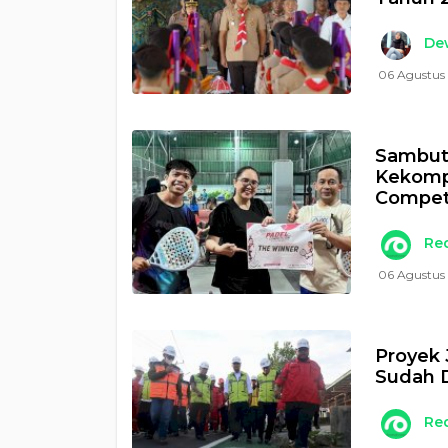
Dew
06 Agustus 
Sambut 
Kekomp
Compet
Re
06 Agustus
Proyek 
Sudah 
Re