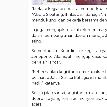
“Melalui kegiatan ini, kita memperkuat
*A’bulo Sibatang, Ikhlas dan Bahagia*. I
mendukung, dan bekerja bersama demi
Ia juga mengajak seluruh elemen mas
dalam pembangunan daerah menuju Jen
saing.
Sementara itu, Koordinator kegiatan y
Jeneponto, Alamsyah, mengapresiasi ker
berjalan lancar.
“Keberhasilan kegiatan ini merupakan h
berharap Jalan Santai Bahagia ini mem
hadir,” katanya.
Selain jalan santai, kegiatan turut di
doorprize yang semakin menyemarakkan
acara.