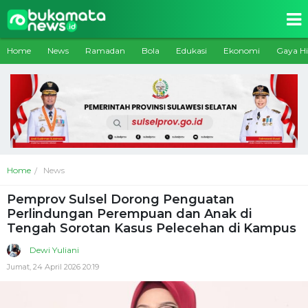
Home
News
Ramadan
Bola
Edukasi
Ekonomi
Gaya H
Home
News
Pemprov Sulsel Dorong Penguatan
Perlindungan Perempuan dan Anak di
Tengah Sorotan Kasus Pelecehan di Kampus
Dewi Yuliani
Jumat, 24 April 2026 20:19