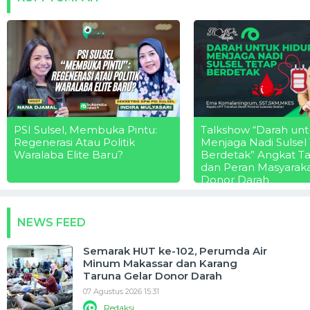
PSI Sulsel, Membuka Pintu:
Talkshow “Darah unt
Regenerasi Atau Politik
Menjaga Nadi Sulsel
Waralaba Elite Baru?
Berdetak” Angkat T
dan Peran Masyarak
Donor Darah
NEWS FEED
Semarak HUT ke-102, Perumda Air
Minum Makassar dan Karang
Taruna Gelar Donor Darah
07 Agustus 2026 15:31
Redaksi