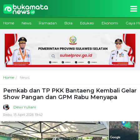
Home
News
Ramadan
Bola
Edukasi
Ekonomi
Gaya H
Home
News
Pemkab dan TP PKK Bantaeng Kembali Gelar
Show Pangan dan GPM Rabu Menyapa
Dewi Yuliani
Rabu, 15 April 2026 19:42