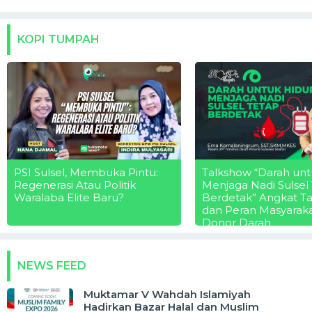
KOPI TUMPAH
PSI Sulsel, Membuka Pintu:
Talkshow “Darah unt
Regenerasi Atau Politik
Menjaga Nadi Sulsel
Waralaba Elite Baru?
Berdetak” Angkat T
dan Peran Masyarak
Donor Darah
NEWS FEED
Muktamar V Wahdah Islamiyah
Hadirkan Bazar Halal dan Muslim