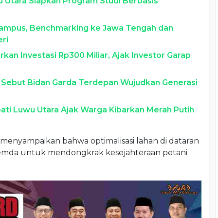
wu Utara Siapkan Program Studi Berbasis
Kampus, Benchmarking ke Jawa Tengah dan
ri
kan Investasi Rp300 Miliar, Ajak Investor Garap
a Sebut Bidan Garda Terdepan Wujudkan Generasi
ti Luwu Utara Ajak Warga Kibarkan Merah Putih
menyampaikan bahwa optimalisasi lahan di dataran
 pemda untuk mendongkrak kesejahteraan petani