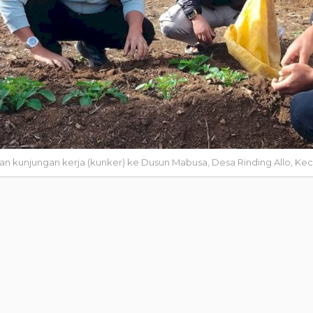
an kunjungan kerja (kunker) ke Dusun Mabusa, Desa Rinding Allo, K