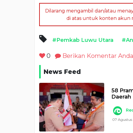
Dilarang mengambil dan/atau menay
di atas untuk konten akun me
#Pemkab Luwu Utara
#An
0
Berikan Komentar And
News Feed
58 Pra
Daerah 
Re
07 Agustus