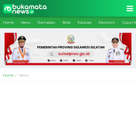
Home
News
Ramadan
Bola
Edukasi
Ekonomi
Gaya H
Home
News