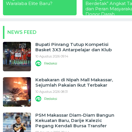
Waralaba Elite Baru?
Berdetak” Angkat T
dan Peran Masyarak
Donor Darah
NEWS FEED
Bupati Pinrang Tutup Kompetisi
Basket 3X3 Antarpelajar dan Klub
10 Agustus 2026 09:14
Redaksi
Kebakaran di Nipah Mall Makassar,
Sejumlah Pakaian Ikut Terbakar
10 Agustus 2026 08:31
Redaksi
PSM Makassar Diam-Diam Bangun
Kekuatan Baru, Darije Kalezic
Pegang Kendali Bursa Transfer