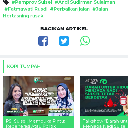
#Pemprov Sulsel
#Andi Sudirman Sulaiman
#Fatmawati Rusdi
#Perbaikan jalan
#Jalan
Hertasning rusak
BAGIKAN ARTIKEL
KOPI TUMPAH
PSI Sulsel, Membuka Pintu:
Talkshow “Darah unt
Regenerasi Atau Politik
Menjaga Nadi Sulsel