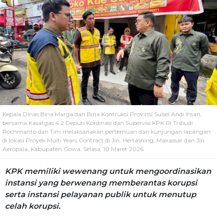
Kepala Dinas Bina Marga dan Bina Kontruksi Provinsi Sulsel Andi Ihsan,
bersama Kasatgas 4.2 Deputi Kordinasi dan Supervisi KPK RI Tribudi
Rochmanto dan Tim melaksanakan pertemuan dan kunjungan lapangan
di lokasi Proyek Multi Years Contract di Jln. Hertasning, Makassar dan Jln.
Aeropala, Kabupaten Gowa. Selasa, 10 Maret 2026.
KPK memiliki wewenang untuk mengoordinasikan
instansi yang berwenang memberantas korupsi
serta instansi pelayanan publik untuk menutup
celah korupsi.