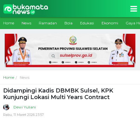
Home
News
Ramadan
Bola
Edukasi
Ekonomi
Gaya H
Home
News
Didampingi Kadis DBMBK Sulsel, KPK
Kunjungi Lokasi Multi Years Contract
Dewi Yuliani
Rabu, 11 Maret 2026 23:57