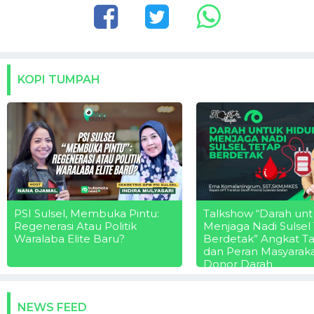
KOPI TUMPAH
PSI Sulsel, Membuka Pintu:
Talkshow “Darah unt
Regenerasi Atau Politik
Menjaga Nadi Sulsel
Waralaba Elite Baru?
Berdetak” Angkat T
dan Peran Masyarak
Donor Darah
NEWS FEED