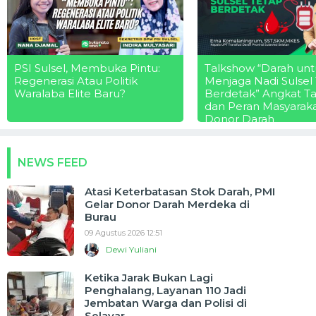
PSI Sulsel, Membuka Pintu:
Talkshow “Darah unt
Regenerasi Atau Politik
Menjaga Nadi Sulsel
Waralaba Elite Baru?
Berdetak” Angkat T
dan Peran Masyarak
Donor Darah
NEWS FEED
Atasi Keterbatasan Stok Darah, PMI
Gelar Donor Darah Merdeka di
Burau
09 Agustus 2026 12:51
Dewi Yuliani
Ketika Jarak Bukan Lagi
Penghalang, Layanan 110 Jadi
Jembatan Warga dan Polisi di
Selayar