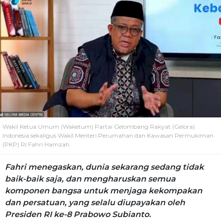
Wakil Ketua Umum (Waketum) Partai Gelombang Rakyat (Gelora)
Indonesia sekaligus Wakil Menteri Perumahan dan Kawasan Permukiman
(PKP) RI Fahri Hamzah
Fahri menegaskan, dunia sekarang sedang tidak
baik-baik saja, dan mengharuskan semua
komponen bangsa untuk menjaga kekompakan
dan persatuan, yang selalu diupayakan oleh
Presiden RI ke-8 Prabowo Subianto.