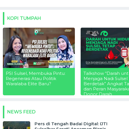
KOPI TUMPAH
PSI Sulsel, Membuka Pintu:
Talkshow “Darah unt
Regenerasi Atau Politik
Menjaga Nadi Sulsel
Waralaba Elite Baru?
Berdetak” Angkat T
dan Peran Masyarak
Donor Darah
NEWS FEED
Pers di Tengah Badai Digital: IJTI
Sulselbar Soroti Ancaman Bisnis