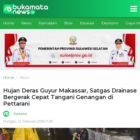
Home
News
Ramadan
Bola
Edukasi
Ekonomi
Gaya H
Home
News
Hujan Deras Guyur Makassar, Satgas Drainase
Bergerak Cepat Tangani Genangan di
Pettarani
Redaksi
Minggu, 22 Februari 2026 11:28