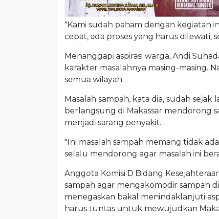
"Kami sudah paham dengan kegiatan ini
cepat, ada proses yang harus dilewati, 
Menanggapi aspirasi warga, Andi Suh
karakter masalahnya masing-masing. 
semua wilayah.
Masalah sampah, kata dia, sudah sejak 
berlangsung di Makassar mendorong s
menjadi sarang penyakit.
"Ini masalah sampah memang tidak ada h
selalu mendorong agar masalah ini bera
Anggota Komisi D Bidang Kesejahteraan
sampah agar mengakomodir sampah di ke
menegaskan bakal menindaklanjuti asp
harus tuntas untuk mewujudkan Makas