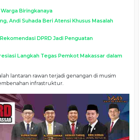
i Warga Biringkanaya
g, Andi Suhada Beri Atensi Khusus Masalah
i, Rekomendasi DPRD Jadi Penguatan
resiasi Langkah Tegas Pemkot Makassar dalam
asalah lantaran rawan terjadi genangan di musim
 pembenahan infrastruktur.