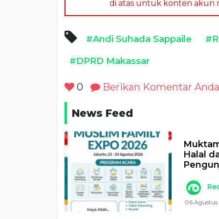
di atas untuk konten akun me
#Andi Suhada Sappaile
#R
#DPRD Makassar
0
Berikan Komentar And
News Feed
Muktam
Halal d
Pengun
Re
06 Agustus