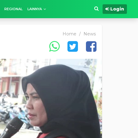
Login
REGIONAL
LAINNYA
Home
/
News