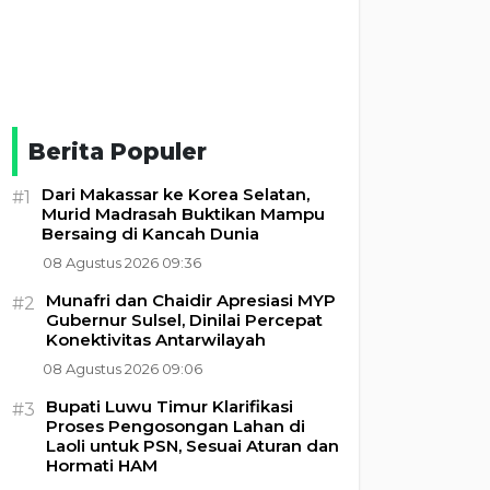
Berita Populer
Dari Makassar ke Korea Selatan,
#1
Murid Madrasah Buktikan Mampu
Bersaing di Kancah Dunia
08 Agustus 2026 09:36
Munafri dan Chaidir Apresiasi MYP
#2
Gubernur Sulsel, Dinilai Percepat
Konektivitas Antarwilayah
08 Agustus 2026 09:06
Bupati Luwu Timur Klarifikasi
#3
Proses Pengosongan Lahan di
Laoli untuk PSN, Sesuai Aturan dan
Hormati HAM