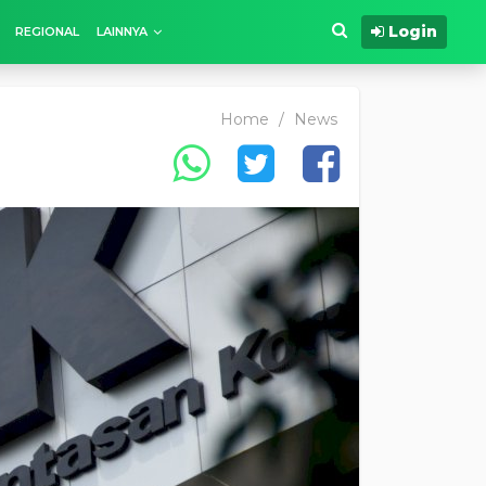
Login
REGIONAL
LAINNYA
Home
/
News