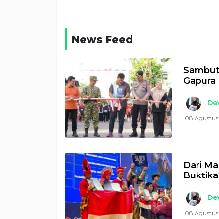
News Feed
Sambut 
Gapura
Dew
08 Agustus
Dari Ma
Buktika
Dew
08 Agustus