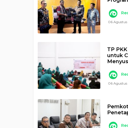
Program
Re
06 Agustus 
TP PKK 
untuk C
Menyus
Re
06 Agustus 
Pemkot 
Penetap
Re