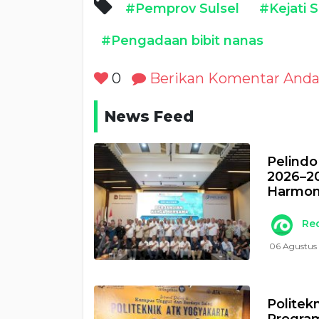
#Pemprov Sulsel
#Kejati S
#Pengadaan bibit nanas
0
Berikan Komentar And
News Feed
Pelindo
2026–20
Harmon
Re
06 Agustus 
Politek