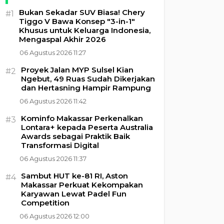
Bukan Sekadar SUV Biasa! Chery
#1
Tiggo V Bawa Konsep "3-in-1"
Khusus untuk Keluarga Indonesia,
Mengaspal Akhir 2026
06 Agustus 2026 11:27
Proyek Jalan MYP Sulsel Kian
#2
Ngebut, 49 Ruas Sudah Dikerjakan
dan Hertasning Hampir Rampung
06 Agustus 2026 11:42
Kominfo Makassar Perkenalkan
#3
Lontara+ kepada Peserta Australia
Awards sebagai Praktik Baik
Transformasi Digital
06 Agustus 2026 11:37
Sambut HUT ke-81 RI, Aston
#4
Makassar Perkuat Kekompakan
Karyawan Lewat Padel Fun
Competition
06 Agustus 2026 12:00