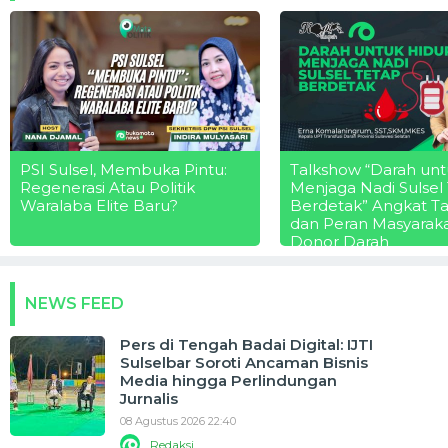
PSI Sulsel, Membuka Pintu:
Talkshow “Darah unt
Regenerasi Atau Politik
Menjaga Nadi Sulsel
Waralaba Elite Baru?
Berdetak” Angkat T
dan Peran Masyarak
Donor Darah
NEWS FEED
Pers di Tengah Badai Digital: IJTI
Sulselbar Soroti Ancaman Bisnis
Media hingga Perlindungan
Jurnalis
08 Agustus 2026 22:40
Redaksi