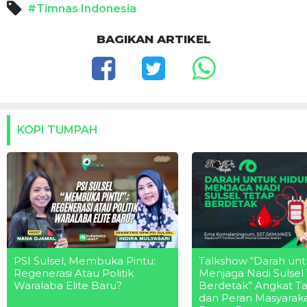
#Timnas Indonesia
BAGIKAN ARTIKEL
KOPI TUMPAH
PSI Sulsel, Membuka Pintu:
Talkshow “Darah unt
Regenerasi Atau Politik
Menjaga Nadi Sulsel
Waralaba Elite Baru?
Berdetak” Angkat T
dan Peran Masyarak