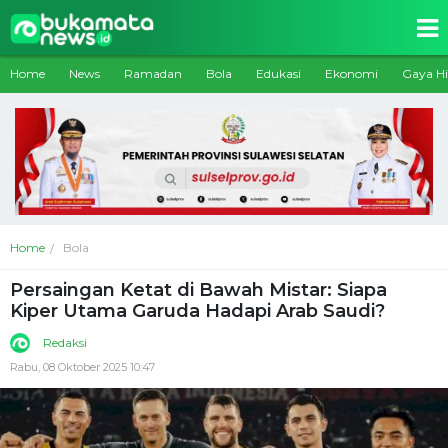
Home
News
Ramadan
Bola
Edukasi
Ekonomi
Gaya H
Home
Bola
Persaingan Ketat di Bawah Mistar: Siapa
Kiper Utama Garuda Hadapi Arab Saudi?
Redaksi
Rabu, 08 Oktober 2025 10:47