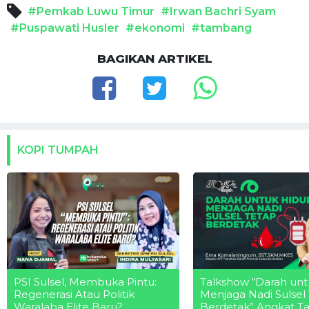
#Pemkab Luwu Timur
#Irwan Bachri Syam
#Puspawati Husler
#ekonomi
#tambang
BAGIKAN ARTIKEL
KOPI TUMPAH
PSI Sulsel, Membuka Pintu:
Talkshow “Darah unt
Regenerasi Atau Politik
Menjaga Nadi Sulsel
Waralaba Elite Baru?
Berdetak” Angkat T