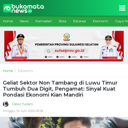
Home
News
Ramadan
Bola
Edukasi
Ekonomi
Gaya H
Home
Ekonomi
Geliat Sektor Non Tambang di Luwu Timur
Tumbuh Dua Digit, Pengamat: Sinyal Kuat
Pondasi Ekonomi Kian Mandiri
Dewi Yuliani
Minggu, 14 Juni 2026 09:36