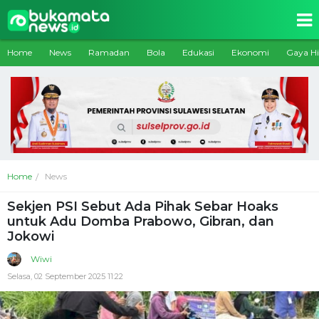
Home
News
Ramadan
Bola
Edukasi
Ekonomi
Gaya H
Home
News
Sekjen PSI Sebut Ada Pihak Sebar Hoaks
untuk Adu Domba Prabowo, Gibran, dan
Jokowi
Wiwi
Selasa, 02 September 2025 11:22