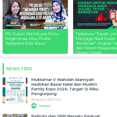
PSI Sulsel, Membuka Pintu:
Talkshow “Darah unt
Regenerasi Atau Politik
Menjaga Nadi Sulsel
Waralaba Elite Baru?
Berdetak” Angkat T
dan Peran Masyarak
Donor Darah
NEWS FEED
Muktamar V Wahdah Islamiyah
Hadirkan Bazar Halal dan Muslim
Family Expo 2026, Target 12 Ribu
Pengunjung
06 Agustus 2026 22:23
Redaksi
Pelindo dan SPPI Bersatu Perkuat