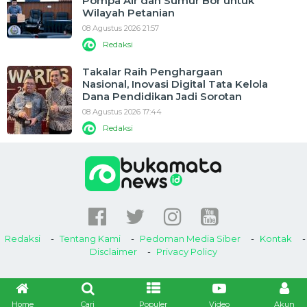
Pompa Air dan Sumur Bor untuk
Wilayah Petanian
08 Agustus 2026 21:57
Redaksi
Takalar Raih Penghargaan
Nasional, Inovasi Digital Tata Kelola
Dana Pendidikan Jadi Sorotan
08 Agustus 2026 17:44
Redaksi
Redaksi
Tentang Kami
Pedoman Media Siber
Kontak
Disclaimer
Privacy Policy
Home
Cari
Populer
Video
Akun