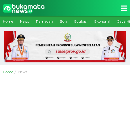
Home
News
Ramadan
Bola
Edukasi
Ekonomi
Gaya H
Home
News