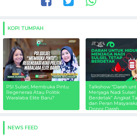
KOPI TUMPAH
PSI Sulsel, Membuka Pintu:
Talkshow “Darah unt
Regenerasi Atau Politik
Menjaga Nadi Sulsel
Waralaba Elite Baru?
Berdetak” Angkat T
dan Peran Masyarak
Donor Darah
NEWS FEED