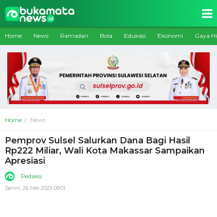
Home
News
Ramadan
Bola
Edukasi
Ekonomi
Gaya H
Home
News
Pemprov Sulsel Salurkan Dana Bagi Hasil
Rp222 Miliar, Wali Kota Makassar Sampaikan
Apresiasi
Redaksi
Senin, 26 Mei 2025 09:01