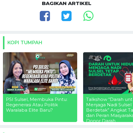
BAGIKAN ARTIKEL
KOPI TUMPAH
PSI Sulsel, Membuka Pintu:
Talkshow “Darah unt
Regenerasi Atau Politik
Menjaga Nadi Sulsel
Waralaba Elite Baru?
Berdetak” Angkat T
dan Peran Masyarak
Donor Darah