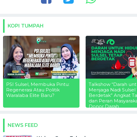
KOPI TUMPAH
PSI Sulsel, Membuka Pintu:
Talkshow “Darah unt
Regenerasi Atau Politik
Menjaga Nadi Sulsel
Waralaba Elite Baru?
Berdetak” Angkat T
dan Peran Masyarak
Donor Darah
NEWS FEED