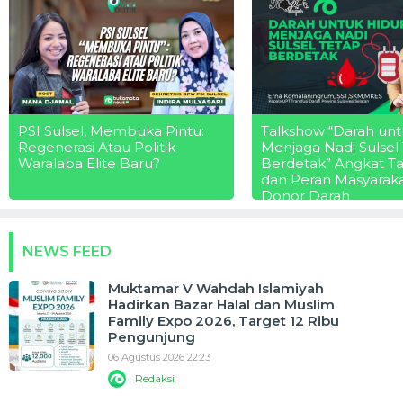
PSI Sulsel, Membuka Pintu:
Talkshow “Darah unt
Regenerasi Atau Politik
Menjaga Nadi Sulsel
Waralaba Elite Baru?
Berdetak” Angkat T
dan Peran Masyarak
Donor Darah
NEWS FEED
Muktamar V Wahdah Islamiyah
Hadirkan Bazar Halal dan Muslim
Family Expo 2026, Target 12 Ribu
Pengunjung
06 Agustus 2026 22:23
Redaksi