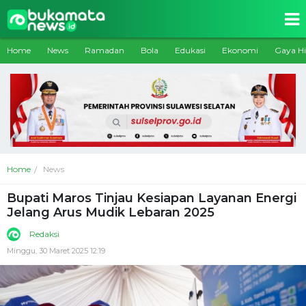
Home
News
Ramadan
Bola
Edukasi
Ekonomi
Gaya H
Home
News
Bupati Maros Tinjau Kesiapan Layanan Energi
Jelang Arus Mudik Lebaran 2025
Redaksi
Minggu, 30 Maret 2025 12:19