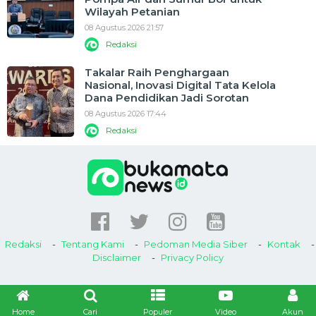
Wilayah Petanian
08 Agustus 2026 21:57
Redaksi
Takalar Raih Penghargaan
Nasional, Inovasi Digital Tata Kelola
Dana Pendidikan Jadi Sorotan
08 Agustus 2026 17:44
Redaksi
Redaksi
Tentang Kami
Pedoman Media Siber
Kontak
Disclaimer
Privacy Policy
Home
Cari
Populer
Video
Akun