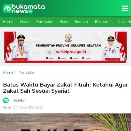
Home
News
Ramadan
Bola
Edukasi
Ekonomi
Gaya H
Home
Ramadan
Batas Waktu Bayar Zakat Fitrah: Ketahui Agar
Zakat Sah Sesuai Syariat
Redaksi
Senin, 24 Maret 2025 16:53