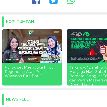
KOPI TUMPAH
PSI Sulsel, Membuka Pintu:
Talkshow “Darah unt
Regenerasi Atau Politik
Menjaga Nadi Sulsel
Waralaba Elite Baru?
Berdetak” Angkat T
dan Peran Masyarak
Donor Darah
NEWS FEED