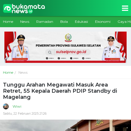
Home
News
Ramadan
Bola
Edukasi
Ekonomi
Gaya H
Home
News
Tunggu Arahan Megawati Masuk Area
Retret, 55 Kepala Daerah PDIP Standby di
Magelang
Wiwi
Sabtu, 22 Februari 2025 21:26