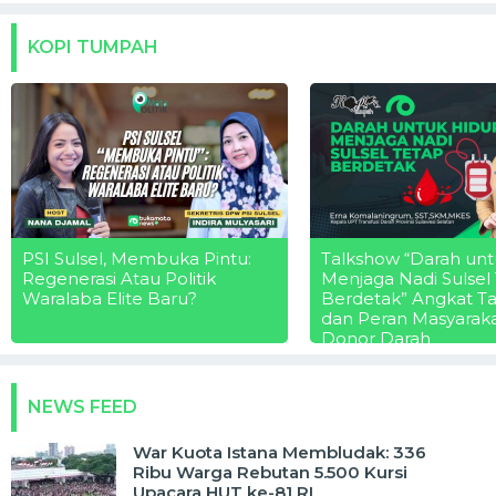
KOPI TUMPAH
PSI Sulsel, Membuka Pintu:
Talkshow “Darah unt
Regenerasi Atau Politik
Menjaga Nadi Sulsel
Waralaba Elite Baru?
Berdetak” Angkat T
dan Peran Masyarak
Donor Darah
NEWS FEED
War Kuota Istana Membludak: 336
Ribu Warga Rebutan 5.500 Kursi
Upacara HUT ke-81 RI