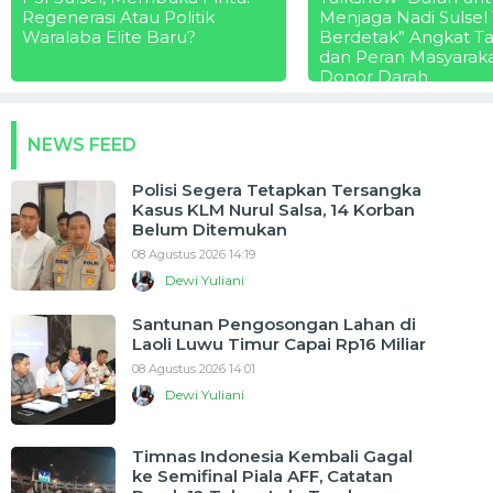
Regenerasi Atau Politik
Menjaga Nadi Sulsel
Waralaba Elite Baru?
Berdetak” Angkat T
dan Peran Masyarak
Donor Darah
NEWS FEED
Polisi Segera Tetapkan Tersangka
Kasus KLM Nurul Salsa, 14 Korban
Belum Ditemukan
08 Agustus 2026 14:19
Dewi Yuliani
Santunan Pengosongan Lahan di
Laoli Luwu Timur Capai Rp16 Miliar
08 Agustus 2026 14:01
Dewi Yuliani
Timnas Indonesia Kembali Gagal
ke Semifinal Piala AFF, Catatan