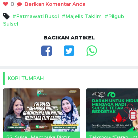
0
Berikan Komentar Anda
#Fatmawati Rusdi
#Majelis Taklim
#Pilgub
Sulsel
BAGIKAN ARTIKEL
KOPI TUMPAH
PSI Sulsel, Membuka Pintu:
Talkshow “Darah unt