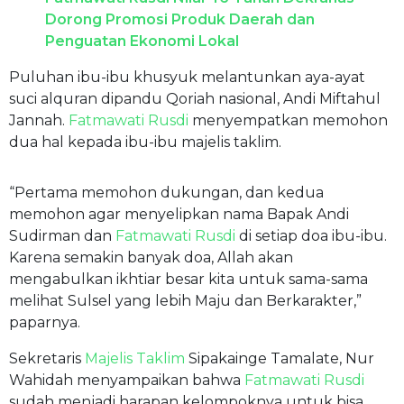
Dorong Promosi Produk Daerah dan
Penguatan Ekonomi Lokal
Puluhan ibu-ibu khusyuk melantunkan aya-ayat
suci alquran dipandu Qoriah nasional, Andi Miftahul
Jannah.
Fatmawati Rusdi
menyempatkan memohon
dua hal kepada ibu-ibu majelis taklim.
“Pertama memohon dukungan, dan kedua
memohon agar menyelipkan nama Bapak Andi
Sudirman dan
Fatmawati Rusdi
di setiap doa ibu-ibu.
Karena semakin banyak doa, Allah akan
mengabulkan ikhtiar besar kita untuk sama-sama
melihat Sulsel yang lebih Maju dan Berkarakter,”
paparnya.
Sekretaris
Majelis Taklim
Sipakainge Tamalate, Nur
Wahidah menyampaikan bahwa
Fatmawati Rusdi
sudah menjadi harapan kelompoknya untuk bisa