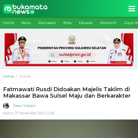
Home
News
Ramadan
Bola
Edukasi
Ekonomi
Gaya H
Home
Politik
Fatmawati Rusdi Didoakan Majelis Taklim di
Makassar Bawa Sulsel Maju dan Berkarakter
Dewi Yuliani
Kamis, 07 November 2024 22:56