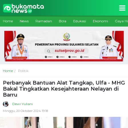
Home
News
Ramadan
Bola
Edukasi
Ekonomi
Gaya H
Home
Politik
Perbanyak Bantuan Alat Tangkap, Ulfa - MHG
Bakal Tingkatkan Kesejahteraan Nelayan di
Barru
Dewi Yuliani
Minggu, 20 Oktober 2024 19:18