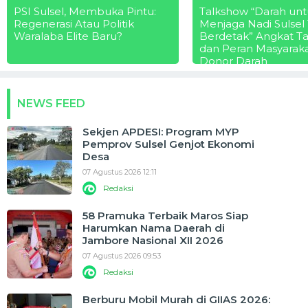
PSI Sulsel, Membuka Pintu:
Talkshow “Darah unt
Regenerasi Atau Politik
Menjaga Nadi Sulsel
Waralaba Elite Baru?
Berdetak” Angkat T
dan Peran Masyarak
Donor Darah
NEWS FEED
Sekjen APDESI: Program MYP
Pemprov Sulsel Genjot Ekonomi
Desa
07 Agustus 2026 12:11
Redaksi
58 Pramuka Terbaik Maros Siap
Harumkan Nama Daerah di
Jambore Nasional XII 2026
07 Agustus 2026 09:53
Redaksi
Berburu Mobil Murah di GIIAS 2026: