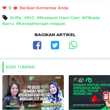
0
Berikan Komentar Anda
#Ulfa - MHG
#Mudassir Hasri Gani
#Pilkada
Barru
#Kesejahteraan nelayan
BAGIKAN ARTIKEL
KOPI TUMPAH