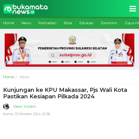
Home
News
Ramadan
Bola
Edukasi
Ekonomi
Gaya H
Home
News
Kunjungan ke KPU Makassar, Pjs Wali Kota
Pastikan Kesiapan Pilkada 2024
Dewi Yuliani
Kamis, 10 Oktober 2024 20:58