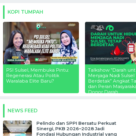
KOPI TUMPAH
PSI Sulsel, Membuka Pintu:
Talkshow “Darah unt
Regenerasi Atau Politik
Menjaga Nadi Sulsel
Waralaba Elite Baru?
Berdetak” Angkat T
dan Peran Masyarak
Donor Darah
NEWS FEED
Pelindo dan SPPI Bersatu Perkuat
Sinergi, PKB 2026–2028 Jadi
Fondasi Hubungan Industrial yang