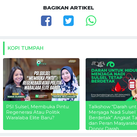
BAGIKAN ARTIKEL
KOPI TUMPAH
PSI Sulsel, Membuka Pintu:
Talkshow “Darah unt
Regenerasi Atau Politik
Menjaga Nadi Sulsel
Waralaba Elite Baru?
Berdetak” Angkat T
dan Peran Masyarak
Donor Darah