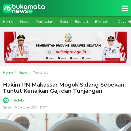
Home
News
Ramadan
Bola
Edukasi
Ekonomi
Gaya H
Home
News
Peristiwa
Hakim PN Makassar Mogok Sidang Sepekan,
Tuntut Kenaikan Gaji dan Tunjangan
Redaksi
Senin, 07 Oktober 2024 17:07