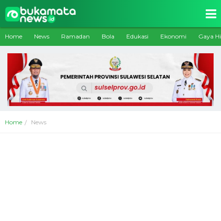
Home
News
Ramadan
Bola
Edukasi
Ekonomi
Gaya H
Home
News