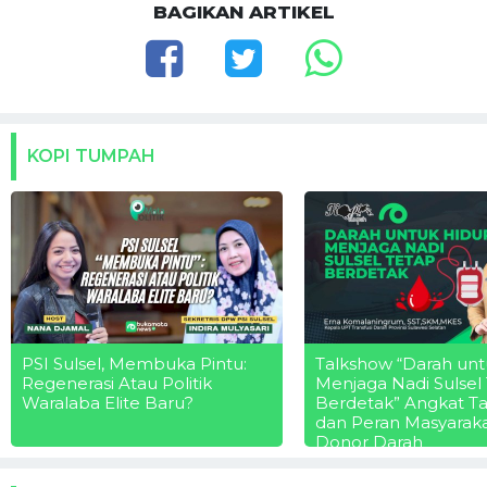
BAGIKAN ARTIKEL
KOPI TUMPAH
PSI Sulsel, Membuka Pintu:
Talkshow “Darah unt
Regenerasi Atau Politik
Menjaga Nadi Sulsel
Waralaba Elite Baru?
Berdetak” Angkat T
dan Peran Masyarak
Donor Darah