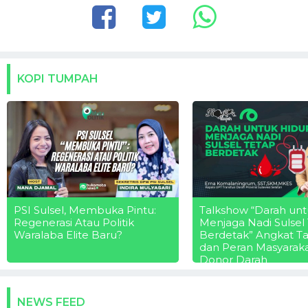
KOPI TUMPAH
PSI Sulsel, Membuka Pintu:
Talkshow “Darah unt
Regenerasi Atau Politik
Menjaga Nadi Sulsel
Waralaba Elite Baru?
Berdetak” Angkat T
dan Peran Masyarak
Donor Darah
NEWS FEED