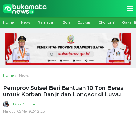
Home
News
Ramadan
Bola
Edukasi
Ekonomi
Gaya H
Home
News
Pemprov Sulsel Beri Bantuan 10 Ton Beras
untuk Korban Banjir dan Longsor di Luwu
Dewi Yuliani
Minggu, 05 Mei 2024 21:25