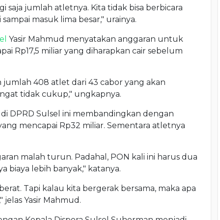
aja jumlah atletnya. Kita tidak bisa berbicara
 sampai masuk lima besar," urainya.
el
Yasir Mahmud menyatakan anggaran untuk
i Rp17,5 miliar yang diharapkan cair sebelum
 jumlah 408 atlet dari 43 cabor yang akan
angat tidak cukup," ungkapnya.
dra di DPRD Sulsel ini membandingkan dengan
yang mencapai Rp32 miliar. Sementara atletnya
ggaran malah turun. Padahal, PON kali ini harus dua
a biaya lebih banyak," katanya.
berat. Tapi kalau kita bergerak bersama, maka apa
" jelas Yasir Mahmud.
dengan Kepala Dispora Sulsel Suherman menjadi