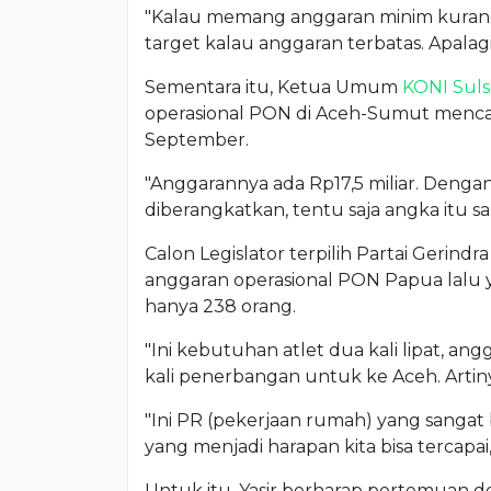
"Kalau memang anggaran minim kurangi s
target kalau anggaran terbatas. Apalagi
Sementara itu, Ketua Umum
KONI Suls
operasional PON di Aceh-Sumut mencapa
September.
"Anggarannya ada Rp17,5 miliar. Dengan
diberangkatkan, tentu saja angka itu s
Calon Legislator terpilih Partai Gerin
anggaran operasional PON Papua lalu 
hanya 238 orang.
"Ini kebutuhan atlet dua kali lipat, an
kali penerbangan untuk ke Aceh. Artiny
"Ini PR (pekerjaan rumah) yang sangat 
yang menjadi harapan kita bisa tercapai,
Untuk itu, Yasir berharap pertemuan 