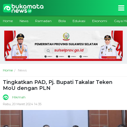
Home
News
Ramadan
Bola
Edukasi
Ekonomi
Gaya H
Home
News
Tingkatkan PAD, Pj. Bupati Takalar Teken
MoU dengan PLN
Hikmah
Rabu, 20 Maret 2024 14:35