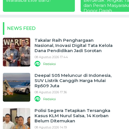
Waralaba Elite Baru?
Berdetak” Angkat T
dan Peran Masyarak
Donor Darah
NEWS FEED
Takalar Raih Penghargaan
Nasional, Inovasi Digital Tata Kelola
Dana Pendidikan Jadi Sorotan
08 Agustus 2026 17:44
Redaksi
Deepal S05 Meluncur di Indonesia,
SUV Listrik Canggih Harga Mulai
Rp509 Juta
08 Agustus 2026 17:36
Redaksi
Polisi Segera Tetapkan Tersangka
Kasus KLM Nurul Salsa, 14 Korban
Belum Ditemukan
08 Agustus 2026 14:19