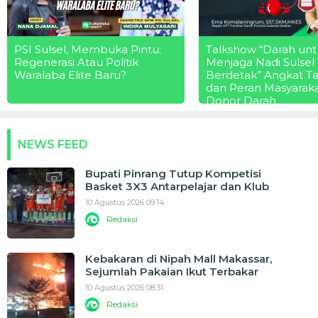
PSI Sulsel, Membuka Pintu:
Talkshow “Darah unt
Regenerasi Atau Politik
Menjaga Nadi Sulsel
Waralaba Elite Baru?
Berdetak” Angkat T
dan Peran Masyarak
Donor Darah
NEWS FEED
Bupati Pinrang Tutup Kompetisi
Basket 3X3 Antarpelajar dan Klub
10 Agustus 2026 09:14
Redaksi
Kebakaran di Nipah Mall Makassar,
Sejumlah Pakaian Ikut Terbakar
10 Agustus 2026 08:31
Redaksi