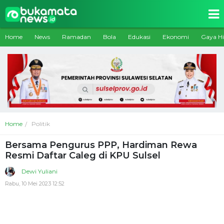
Home
News
Ramadan
Bola
Edukasi
Ekonomi
Gaya H
Home
Politik
Bersama Pengurus PPP, Hardiman Rewa
Resmi Daftar Caleg di KPU Sulsel
Dewi Yuliani
Rabu, 10 Mei 2023 12:52