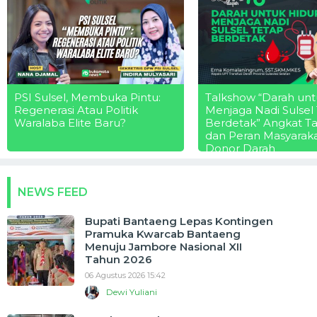
PSI Sulsel, Membuka Pintu:
Talkshow “Darah unt
Regenerasi Atau Politik
Menjaga Nadi Sulsel
Waralaba Elite Baru?
Berdetak” Angkat T
dan Peran Masyarak
Donor Darah
NEWS FEED
Bupati Bantaeng Lepas Kontingen
Pramuka Kwarcab Bantaeng
Menuju Jambore Nasional XII
Tahun 2026
06 Agustus 2026 15:42
Dewi Yuliani