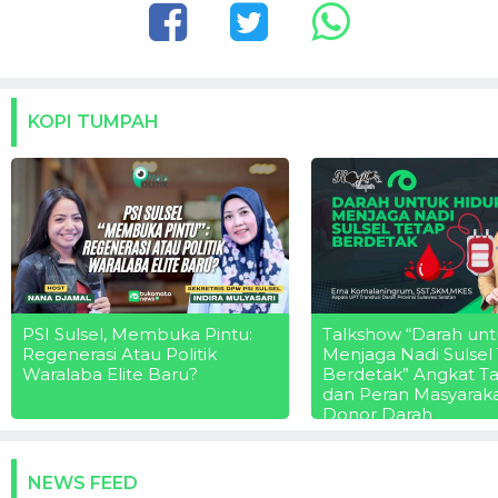
KOPI TUMPAH
PSI Sulsel, Membuka Pintu:
Talkshow “Darah unt
Regenerasi Atau Politik
Menjaga Nadi Sulsel
Waralaba Elite Baru?
Berdetak” Angkat T
dan Peran Masyarak
Donor Darah
NEWS FEED