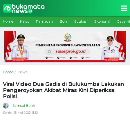
Home
News
Ramadan
Bola
Edukasi
Ekonomi
Gaya H
Home
News
Viral Video Dua Gadis di Bulukumba Lakukan
Pengeroyokan Akibat Miras Kini Diperiksa
Polisi
Samsul Bahri
Senin, 16 Mei 2022 11:52