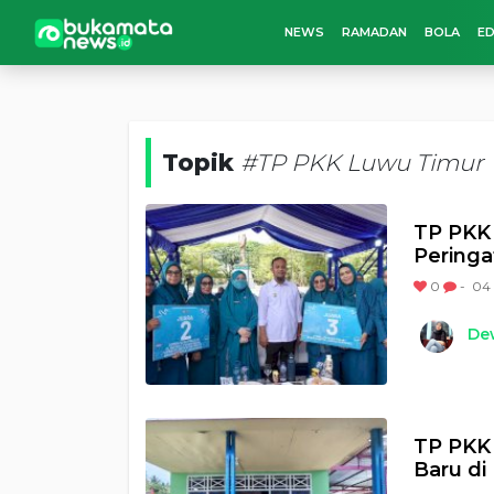
NEWS
RAMADAN
BOLA
ED
Topik
#TP PKK Luwu Timur
TP PKK 
Peringa
0
-
04 
Dew
TP PKK
Baru d