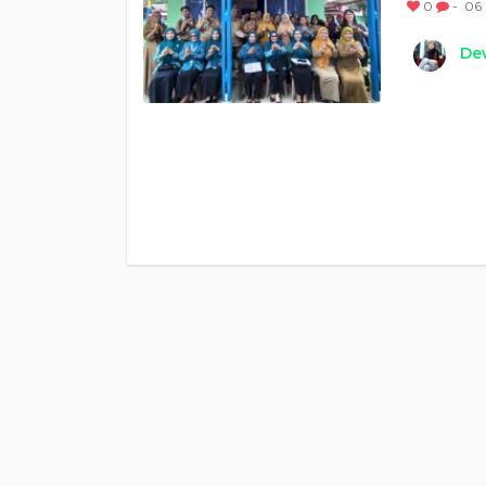
0
-
06 
Dew