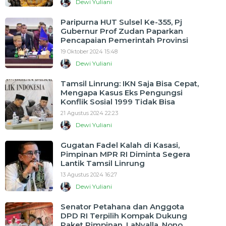
Dewi Yuliani
Paripurna HUT Sulsel Ke-355, Pj
Gubernur Prof Zudan Paparkan
Pencapaian Pemerintah Provinsi
19 Oktober 2024 15:48
Dewi Yuliani
Tamsil Linrung: IKN Saja Bisa Cepat,
Mengapa Kasus Eks Pengungsi
Konflik Sosial 1999 Tidak Bisa
21 Agustus 2024 22:23
Dewi Yuliani
Gugatan Fadel Kalah di Kasasi,
Pimpinan MPR RI Diminta Segera
Lantik Tamsil Linrung
13 Agustus 2024 16:27
Dewi Yuliani
Senator Petahana dan Anggota
DPD RI Terpilih Kompak Dukung
Paket Pimpinan, LaNyalla, Nono,