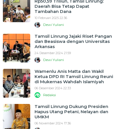
Rp50,59 Triliun, Tamsil Linrung:
Daerah Bisa Tetap Dapat
Tambahan Dana
10 Februari 2025 22:36
Dewi Yuliani
Tamsil Linrung Jajaki Riset Pangan
dan Beasiswa dengan Universitas
Arkansas
24 Desember 2024 21:59
Dewi Yuliani
Wamenlu Anis Matta dan Wakil
Ketua DPD RI Tamsil Linrung Reuni
di Mukernas Wahdah Islamiyah
06 Desember 2024 22:33
Redaksi
Tamsil Linrung Dukung Presiden
Hapus Utang Petani, Nelayan dan
UMKM
06 November 2024 17:36