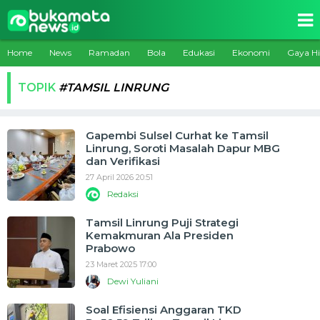
Home
News
Ramadan
Bola
Edukasi
Ekonomi
Gaya H
TOPIK
#TAMSIL LINRUNG
Gapembi Sulsel Curhat ke Tamsil
Linrung, Soroti Masalah Dapur MBG
dan Verifikasi
27 April 2026 20:51
Redaksi
Tamsil Linrung Puji Strategi
Kemakmuran Ala Presiden
Prabowo
23 Maret 2025 17:00
Dewi Yuliani
Soal Efisiensi Anggaran TKD