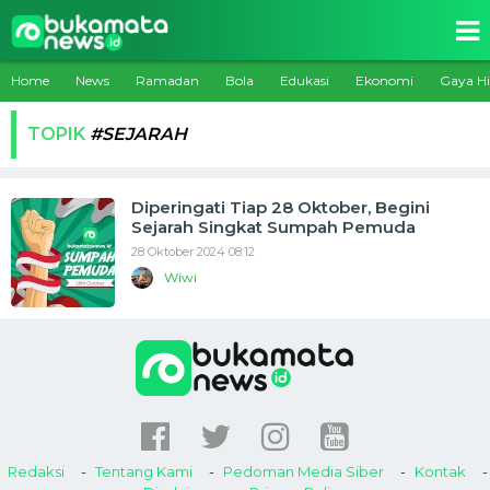
Home
News
Ramadan
Bola
Edukasi
Ekonomi
Gaya H
TOPIK
#SEJARAH
Diperingati Tiap 28 Oktober, Begini
Sejarah Singkat Sumpah Pemuda
28 Oktober 2024 08:12
Wiwi
Redaksi
Tentang Kami
Pedoman Media Siber
Kontak