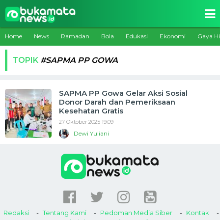
Home
News
Ramadan
Bola
Edukasi
Ekonomi
Gaya H
TOPIK
#SAPMA PP GOWA
SAPMA PP Gowa Gelar Aksi Sosial
Donor Darah dan Pemeriksaan
Kesehatan Gratis
27 Oktober 2025 19:09
Dewi Yuliani
Redaksi
Tentang Kami
Pedoman Media Siber
Kontak