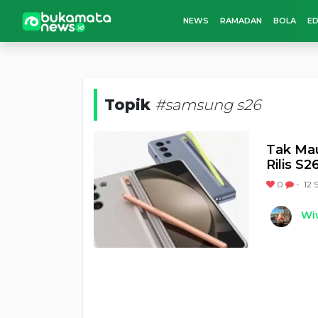
NEWS
RAMADAN
BOLA
ED
Topik
#samsung s26
Tak Ma
Rilis S2
0
-
12 
Wi