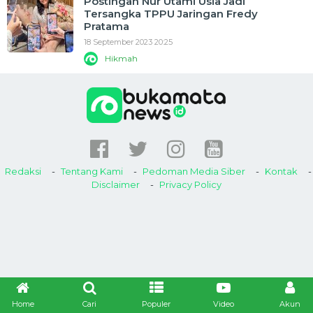
Postingan Nur Utami Usia Jadi
Tersangka TPPU Jaringan Fredy
Pratama
18 September 2023 20:25
Hikmah
Redaksi
Tentang Kami
Pedoman Media Siber
Kontak
Disclaimer
Privacy Policy
Home
Cari
Populer
Video
Akun