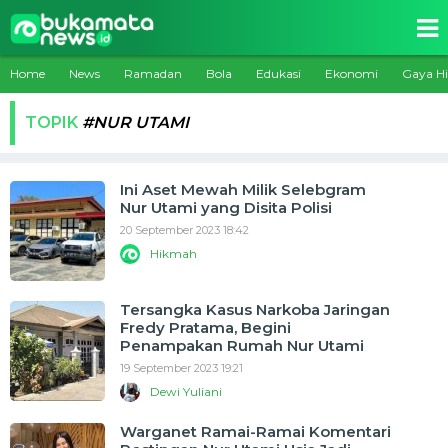
Home
News
Ramadan
Bola
Edukasi
Ekonomi
Gaya H
TOPIK
#NUR UTAMI
Ini Aset Mewah Milik Selebgram
Nur Utami yang Disita Polisi
20 September 2023 18:42
Hikmah
Tersangka Kasus Narkoba Jaringan
Fredy Pratama, Begini
Penampakan Rumah Nur Utami
19 September 2023 19:21
Dewi Yuliani
Warganet Ramai-Ramai Komentari